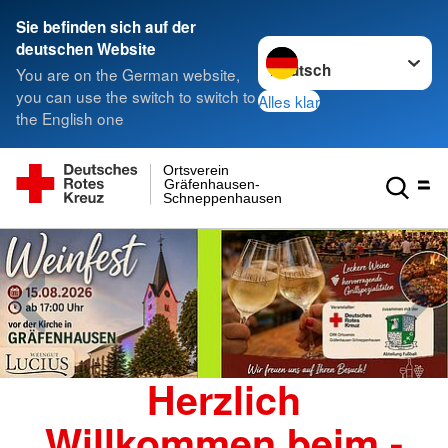
Sie befinden sich auf der
Sprache wechseln zu
deutschen Website
You are on the German website,
you can use the switch to switch to
Alles klar
the English one
Ortsverein
Gräfenhausen-
Schneppenhausen
Herzlich
Willkommen beim -